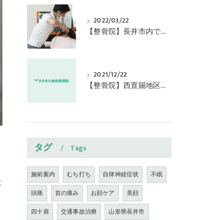
2022/03/22
【整骨院】長井市内で交通事故に遭われた方、来院されています ささがわ鍼灸整骨院
2021/12/22
【整骨院】西置賜地区で交通事故に遭いケガされた方は当院で治療できます ささがわ鍼灸整骨院
タグ
Tags
施術案内
むち打ち
自律神経症状
不眠
よ
頭痛
首の痛み
お顔ケア
美顔
四十肩
交通事故治療
山形県長井市