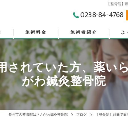
【整骨院】
0238-84-4768
内
施術料金
施術者紹介
よ
クトセラピー
用されていた方、薬い
がわ鍼灸整骨院
長井市の整骨院はささがわ鍼灸整骨院
ブログ
【整骨院】頭痛で薬